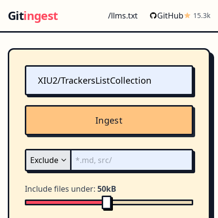
Git
ingest
/llms.txt
GitHub
15.3k
Ingest
Include files under:
50kB