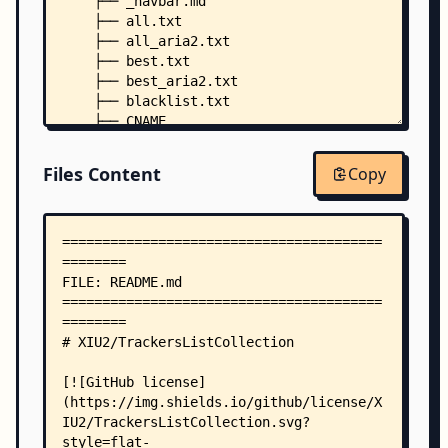
    ├── _navbar.md
    ├── all.txt
    ├── all_aria2.txt
    ├── best.txt
    ├── best_aria2.txt
    ├── blacklist.txt
    ├── CNAME
    ├── http.txt
    ├── http_aria2.txt
Files Content
Copy
    ├── index.html
    ├── LICENSE
    ├── nohttp.txt
    ├── nohttp_aria2.txt
    ├── other.txt
    ├── README-ZH.md
    ├── .nojekyll
    └── .github/
        └── workflows/
            └── update-trackers.yml