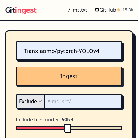
Git
ingest
/llms.txt
GitHub
15.3k
Ingest
Include files under:
50kB