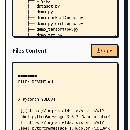
    ├── cfg.py
    ├── dataset.py
    ├── demo.py
    ├── demo_darknet2onnx.py
    ├── demo_pytorch2onnx.py
    ├── demo_tensorflow.py
    ├── demo_trt.py
    ├── evaluate_on_coco.py
    ├── License.txt
Files Content
Copy
    ├── models.py
    ├── requirements.txt
    ├── train.py
    ├── Use_yolov4_to_train_your_own_data.md
    ├── cfg/
    │   ├── yolov3-tiny.cfg
    │   ├── yolov3.cfg
    │   ├── yolov4-custom.cfg
    │   ├── yolov4-sam-mish.cfg
    │   ├── yolov4-tiny.cfg
    │   └── yolov4.cfg
    ├── data/
    │   ├── coco.names
    │   └── voc.names