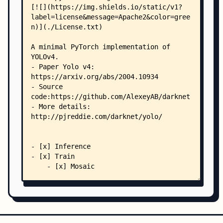
    ├── DeepStream/
    │   ├── Readme.md
    │   ├── config_infer_primary_yoloV4.txt
    │   ├── deepstream_app_config_yoloV4.txt
    │   ├── labels.txt
    │   └── nvdsinfer_custom_impl_Yolo/
    │       ├── Readme.md
    │       ├── kernels.cu
    │       ├── Makefile
    │       ├── nvdsinfer_yolo_engine.cpp
    │       ├── nvdsparsebbox_Yolo.cpp
    │       ├── trt_utils.cpp
    │       ├── trt_utils.h
    │       ├── yolo.cpp
    │       ├── yolo.h
    │       ├── yoloPlugins.cpp
    │       └── yoloPlugins.h
    └── tool/
        ├── __init__.py
        ├── camera.py
        ├── coco_annotation.py
        ├── config.py