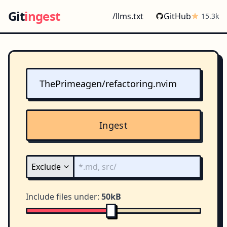
Git
ingest
/llms.txt
GitHub
15.3k
Ingest
Include files under:
50kB