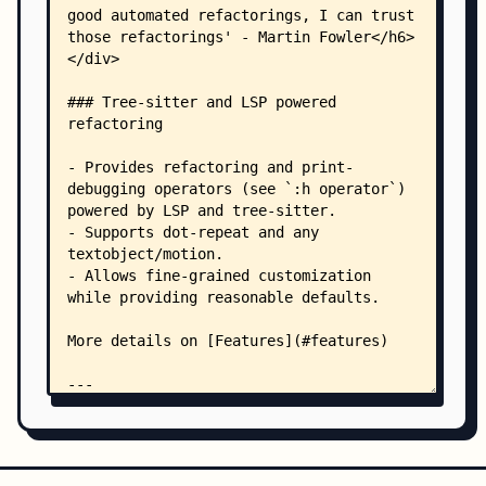
    │       │   └── utils.lua
    │       └── refactor/
    │           ├── extract_func.lua
    │           ├── extract_var.lua
    │           ├── inline_func.lua
    │           └── inline_var.lua
    ├── plugin/
    │   ├── command.lua
    │   └── ts.lua
    ├── queries/
    │   ├── c/
    │   │   ├── refactor_comment.scm
    │   │   ├── refactor_debug_path.scm
    │   │   ├── refactor_input_function.scm
    │   │   ├── refactor_output_function.scm
    │   │   ├── refactor_output_statement.scm
    │   │   ├── refactor_reference.scm
    │   │   ├── refactor_scope.scm
    │   │   └── refactor_variable.scm
    │   ├── c_sharp/
    │   │   ├── refactor_comment.scm
    │   │   ├── refactor_debug_path.scm