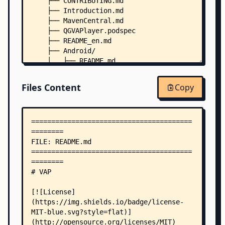
    ├── CONTRIBUTING.md
    ├── Introduction.md
    ├── MavenCentral.md
    ├── QGVAPlayer.podspec
    ├── README_en.md
    ├── Android/
    │   ├── README.md
    │   └── PlayerProj/
    │       ├── gradlew
Files Content
Copy
    │       ├── gradlew.bat
    │       ├── animplayer/
    │       │   ├── proguard-rules.pro
    │       │   └── src/
    │       │       ├── main/
    │       │       │   ├── AndroidManifest.xml
    │       │       │   ├── java/
    │       │       │   │   └── com/
    │       │       │   │       └── tencent/
    │       │       │   │           └── qgame/
    │       │       │   │               └── anim
    │       │       │   │                   ├── 
    │       │       │   │                   ├── 
    │       │       │   │                   ├── 