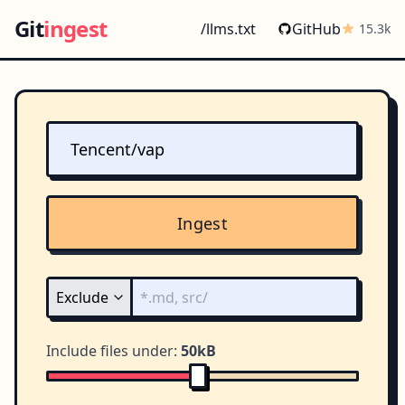
Git
ingest
/llms.txt
GitHub
15.3k
Ingest
Include files under:
50kB