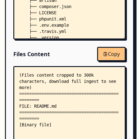
    ├── artisan
    ├── composer.json
    ├── LICENSE
    ├── phpunit.xml
    ├── .env.example
    ├── .travis.yml
    ├── .version
    ├── app/
    │   ├── Card.php
Files Content
Copy
    │   ├── CardOrder.php
    │   ├── Category.php
    │   ├── Coupon.php
    │   ├── File.php
    │   ├── FundRecord.php
    │   ├── Log.php
    │   ├── Model_.php
    │   ├── Order.php
    │   ├── Pay.php
    │   ├── PayWay.php
    │   ├── Product.php
    │   ├── ShopTheme.php
    │   ├── System.php
    │   ├── User.php