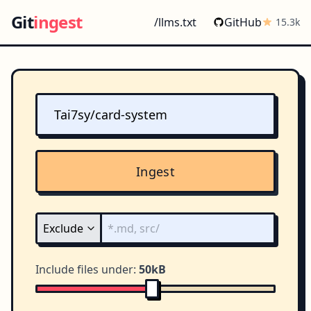
Git
ingest
/llms.txt
GitHub
15.3k
Ingest
Include files under:
50kB