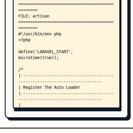
    │   ├── Console/
    │   │   ├── Kernel.php
    │   │   └── Commands/
    │   │       ├── ResetPassword.php
    │   │       └── Update.php
    │   ├── Exceptions/
    │   │   └── Handler.php
    │   ├── Http/
    │   │   ├── Kernel.php
    │   │   ├── Controllers/
    │   │   │   ├── Controller.php
    │   │   │   ├── DevController.php
    │   │   │   ├── HomeController.php
    │   │   │   ├── IndexController.php
    │   │   │   ├── Admin/
    │   │   │   │   ├── Dashboard.php
    │   │   │   │   ├── Order.php
    │   │   │   │   ├── Pay.php
    │   │   │   │   ├── PayWay.php
    │   │   │   │   └── System.php
    │   │   │   ├── Auth/
    │   │   │   │   ├── LoginController.php