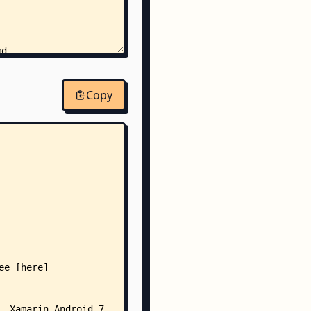
md
le.md
Copy
md
t.md
rQueue.md
k.md
Extensions.md