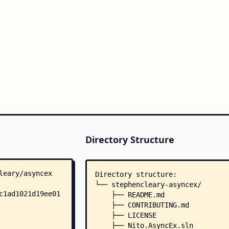
Directory Structure
Directory structure:
└── stephencleary-asyncex/
    ├── README.md
    ├── CONTRIBUTING.md
    ├── LICENSE
    ├── Nito.AsyncEx.sln