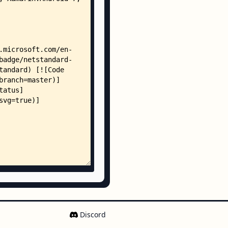
s.md
s
ets
roj
/
chronizationContext.cs
kQueue.cs
kScheduler.cs
ad.cs
text.csproj
ontextSwitcher.cs
ation/
ent.cs
cs
riable.cs
ent.cs
Discord