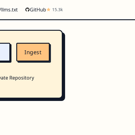
/llms.txt
GitHub
15.3k
Ingest
vate Repository