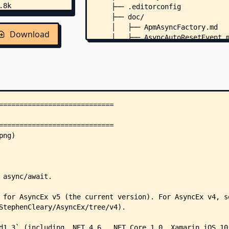
    ├── .editorconfig
    ├── doc/
    │   ├── ApmAsyncFactory.md
Download
    │   ├── AsyncAutoResetEvent.
    │   ├── AsyncCollection.md
    │   ├── AsyncConditionVariab
    │   ├── AsyncContext.md
    │   ├── AsyncCountdownEvent.
    │   ├── AsyncLazy.md
    │   ├── AsyncLock.md
    │   ├── AsyncManualResetEven
    │   ├── AsyncMonitor.md
    │   ├── AsyncProducerConsume
    │   ├── AsyncReaderWriterLoc
    │   ├── AsyncSemaphore.md
    │   ├── Cancellation.md
    │   ├── design.md
    │   ├── ExceptionHelpers.md
    │   ├── Home.md
    │   ├── TaskCompletionSource
    │   ├── TaskConstants.md
    │   ├── TaskExtensions.md