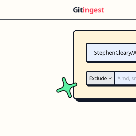
Git
ingest