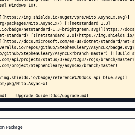
    │   ├── TaskFactoryExtension
    │   └── upgrade.md
    ├── src/
    │   ├── Directory.Build.prop
    │   ├── Directory.Build.targ
    │   ├── project.props
    │   ├── Nito.AsyncEx/
    │   │   └── Nito.AsyncEx.csp
    │   ├── Nito.AsyncEx.Context
    │   │   ├── AsyncContext.cs
    │   │   ├── AsyncContext.Syn
    │   │   ├── AsyncContext.Tas
    │   │   ├── AsyncContext.Tas
    │   │   ├── AsyncContextThre
    │   │   ├── Nito.AsyncEx.Con
    │   │   └── SynchronizationC
    │   ├── Nito.AsyncEx.Coordin
    │   │   ├── AsyncAutoResetEv
    │   │   ├── AsyncCollection.
    │   │   ├── AsyncConditionVa
    │   │   ├── AsyncCountdownEv
on Package
    │   │   ├── AsyncLazy.cs
    │   │   ├── AsyncLock.cs