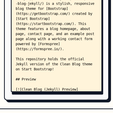
    │   ├── 2020-01-28-exploration.html
    │   ├── 2020-01-29-prophecy.html
    │   ├── 2020-01-30-heartbeats.html
    │   └── 2020-01-31-man-must-explore.html
    ├── _sass/
    │   └── styles.scss
    ├── assets/
    │   ├── main.scss
    │   └── scripts.js
    └── posts/
        └── index.html