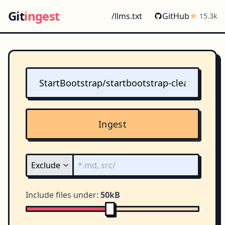
Git
ingest
/llms.txt
GitHub
15.3k
Ingest
Include files under:
50kB