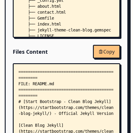
    ├── _config.yml
    ├── about.html
    ├── contact.html
    ├── Gemfile
    ├── index.html
    ├── jekyll-theme-clean-blog.gemspec
    ├── LICENSE
    ├── package.json
    ├── _includes/
Files Content
Copy
    │   ├── footer.html
    │   ├── google-analytics.html
    │   ├── head.html
    │   ├── navbar.html
    │   ├── read_time.html
    │   └── scripts.html
    ├── _layouts/
    │   ├── default.html
    │   ├── home.html
    │   ├── page.html
    │   └── post.html
    ├── _posts/
    │   ├── 2020-01-26-dinosaurs.html
    │   ├── 2020-01-27-dreams.html