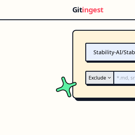
Git
ingest