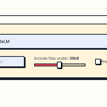
Include files under:
50kB
Pri