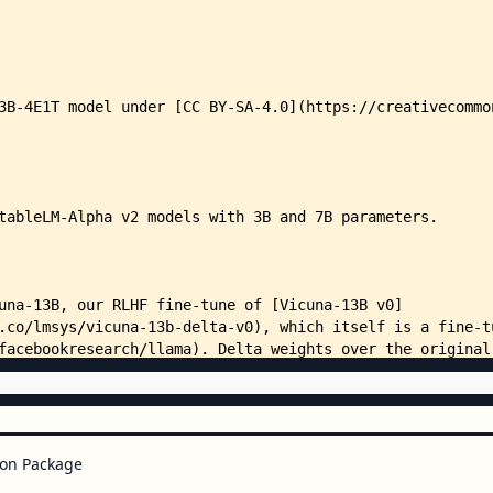
    │   │   ├── EleutherAI_pythi
    │   │   ├── EleutherAI_pythi
    │   │   ├── facebook-opt-2.7
    │   │   ├── facebook-opt-6.7
    │   │   ├── huggyllama-llama
    │   │   ├── kittn_mistral-7B
    │   │   ├── meta-llama-Llama
    │   │   ├── meta-llama-Llama
    │   │   ├── microsoft-phi-1_
    │   │   ├── mosaicml-mpt-7b.
    │   │   ├── openlm-research-
    │   │   ├── openlm-research-
    │   │   ├── openlm-research-
    │   │   ├── Qwen-Qwen-7B-Cha
    │   │   ├── Qwen-Qwen-7B.jso
    │   │   ├── tiiuae_falcon-7b
    │   │   └── togethercomputer
    │   └── open_llm_leaderboard
    │       ├── stablelm-beta-3b
    │       ├── stablelm-beta-3b
    │       ├── stablelm-beta-3b
on Package
    │       ├── stablelm-beta-3b
    │       ├── stablelm-beta-7b