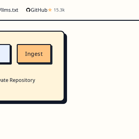
/llms.txt
GitHub
15.3k
Ingest
vate Repository