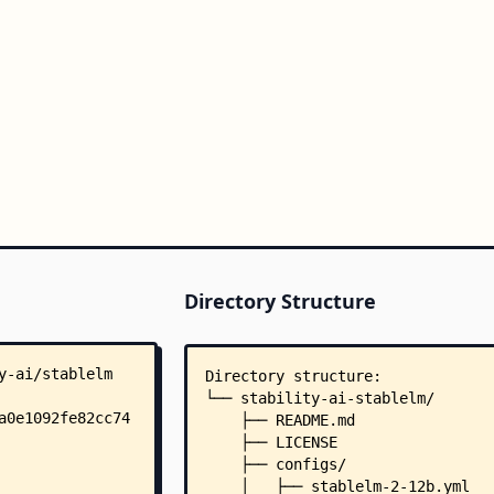
Directory Structure
Directory structure:
└── stability-ai-stablelm/
    ├── README.md
    ├── LICENSE
    ├── configs/
    │   ├── stablelm-2-12b.yml