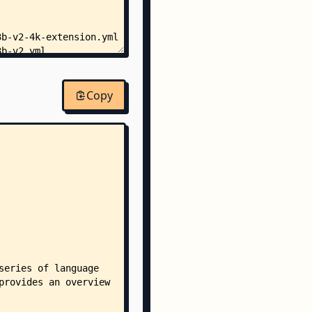
3b-v2-4k-extension.yml
3b-v2.yml
3b.yml
7b-v2-4k-extension.yml
7b-v2.yml
Copy
7b.yml
n
3b-v2.json
3b.json
7b-v2.json
7b.json
chuan2-7B-Base.json
-3b.json
-7b1.json
-8k-base.json
a-2.8b-deduped.json
-6B.json
eox-20B.json