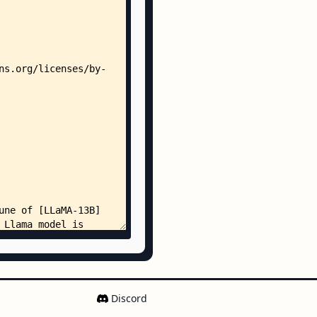
a-12b.json
a-6.9b.json
b.json
b.json
-7b.json
-v0.1-hf.json
-2-13b-hf.json
-2-7b.json
5.json
json
open_llama_13b
open_llama_3b_v2.json
open_llama_7b_v2.json
t.json
n
.json
-RedPajama-INCITE-7B-Base2.json
/
-v2-arc-challenge.json
-v2-hellaswag.json
-v2-mmmlu.json
Discord
-v2-truthfulqa_mc.json
-v2-arc-challenge.json