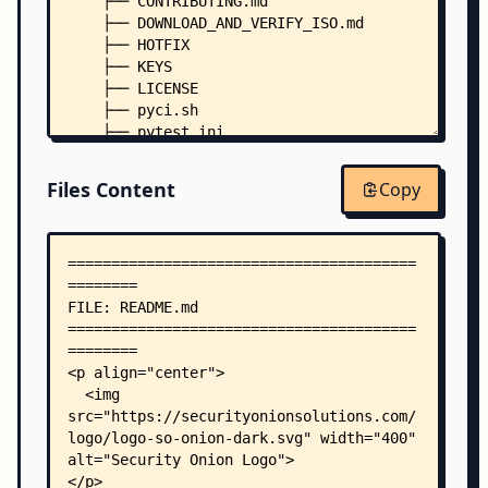
    ├── CONTRIBUTING.md
    ├── DOWNLOAD_AND_VERIFY_ISO.md
    ├── HOTFIX
    ├── KEYS
    ├── LICENSE
    ├── pyci.sh
    ├── pytest.ini
    ├── SECURITY.md
    ├── so-desktop-install
Files Content
Copy
    ├── so-setup-network
    ├── VERSION
    ├── files/
    │   ├── firewall/
    │   │   ├── assigned_hostgroups.local.map.ya
    │   │   └── ports/
    │   │       └── ports.local.yaml
    │   └── salt/
    │       └── master/
    │           ├── master
    │           └── salt-master.service
    ├── pillar/
    │   ├── top.sls
    │   ├── ca/