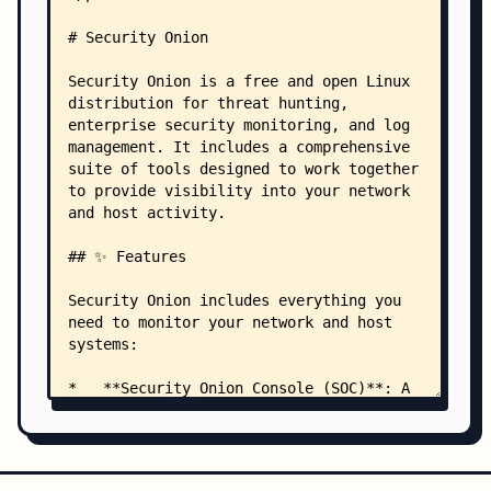
    │   │   └── init.sls
    │   ├── elasticsearch/
    │   │   ├── eval.sls
    │   │   ├── manager.sls
    │   │   ├── nodes.sls
    │   │   └── search.sls
    │   ├── firewall/
    │   │   └── addfirewall.sh
    │   ├── healthcheck/
    │   │   ├── eval.sls
    │   │   ├── sensor.sls
    │   │   └── standalone.sls
    │   ├── hypervisor/
    │   │   └── nodes.sls
    │   ├── kafka/
    │   │   └── nodes.sls
    │   ├── logstash/
    │   │   ├── init.sls
    │   │   └── nodes.sls
    │   ├── node_data/
    │   │   └── ips.sls
    │   ├── patch/