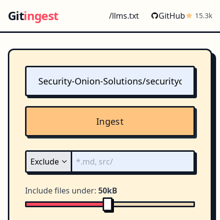
Git
ingest
/llms.txt
GitHub
15.3k
Ingest
Include files under:
50kB