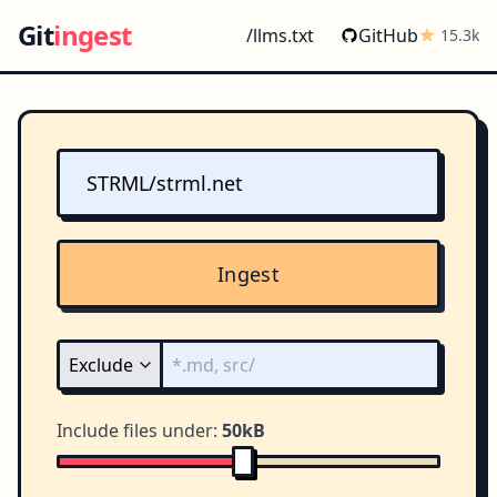
Git
ingest
/llms.txt
GitHub
15.3k
Ingest
Include files under:
50kB