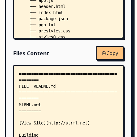
    ├── app.js
    ├── header.html
    ├── index.html
    ├── package.json
    ├── pgp.txt
    ├── prestyles.css
    ├── styles0.css
    ├── styles1.css
    ├── styles2.css
Files Content
Copy
    ├── styles3.css
    ├── webpack.config.js
    ├── work.txt
    ├── .babelrc
    ├── .eslintrc
    └── lib/
        ├── getPrefix.js
        ├── replaceURLs.js
        └── writeChar.js