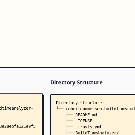
Directory Structure
Directory structure:
└── robertgummesson-buildtimeana
    ├── README.md
    ├── LICENSE
    ├── .travis.yml
    ├── BuildTimeAnalyzer/