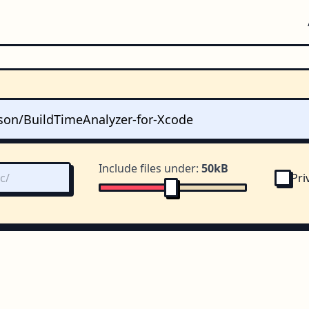
Include files under:
50kB
Pri