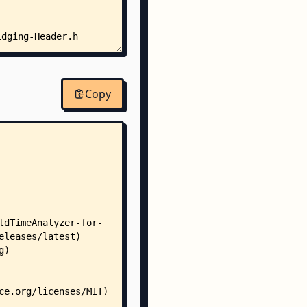
idging-Header.h
wift
ft
Copy
wift
t
ft
urce.swift
et/
n