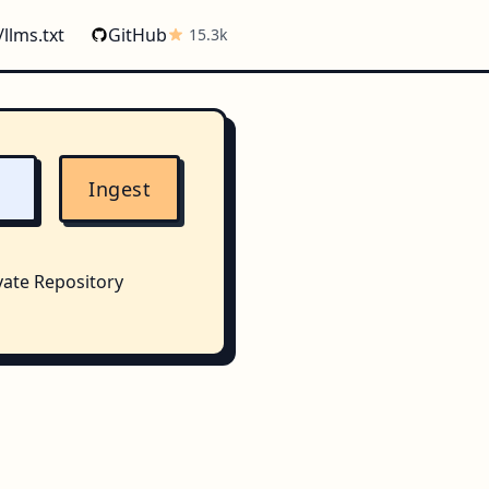
/llms.txt
GitHub
15.3k
Ingest
vate Repository