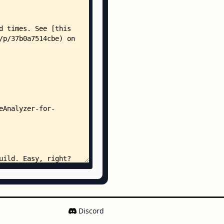
set/
n
swift
urceTest.swift
Discord