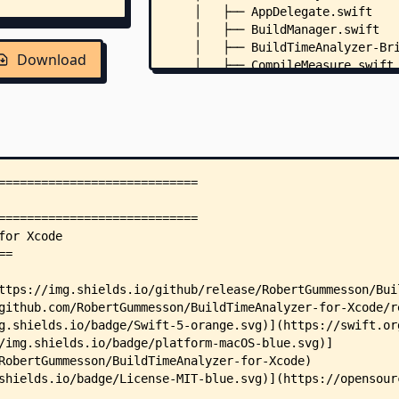
    │   ├── AppDelegate.swift
    │   ├── BuildManager.swift
    │   ├── BuildTimeAnalyzer-Br
Download
    │   ├── CompileMeasure.swift
    │   ├── CSVExporter.swift
    │   ├── DerivedDataManager.s
    │   ├── DirectoryMonitor.swi
    │   ├── File.swift
    │   ├── Info.plist
    │   ├── LogProcessor.swift
    │   ├── NSAlert+Extensions.s
    │   ├── ProcessingState.swif
    │   ├── ProjectSelection.swi
    │   ├── RawMeasure.swift
    │   ├── UserSettings.swift
    │   ├── ViewController.swift
    │   ├── ViewControllerDataSo
    │   ├── XcodeDatabase.swift
    │   └── Assets.xcassets/
    │       ├── Contents.json
    │       ├── AppIcon.appicons
    │       │   └── Contents.jso