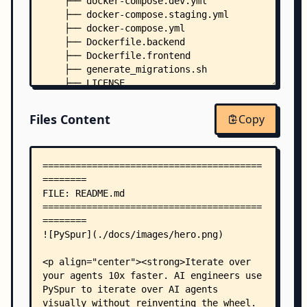
    ├── docker-compose.dev.yml
    ├── docker-compose.staging.yml
    ├── docker-compose.yml
    ├── Dockerfile.backend
    ├── Dockerfile.frontend
    ├── generate_migrations.sh
    ├── LICENSE
    ├── README_CN.md
    ├── README_DE.md
Files Content
Copy
    ├── README_ES.md
    ├── README_FR.md
    ├── README_JA.md
    ├── README_KR.md
    ├── start_pyspur_docker.sh
    ├── .dockerignore
    ├── .env.example
    ├── .pre-commit-config.yaml
    ├── backend/
    │   ├── alembic.ini
    │   ├── entrypoint.sh
    │   ├── llms-ctx.txt
    │   ├── log_conf.yaml
    │   ├── pyproject.toml