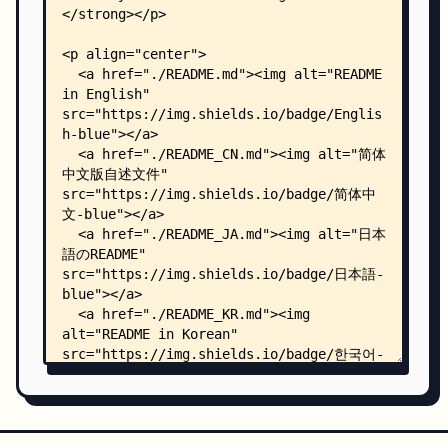
    │   ├── test_ollama.sh
    │   ├── .pre-commit-config.yaml
    │   ├── pyspur/
    │   │   ├── __init__.py
    │   │   ├── database.py
    │   │   ├── workflow_builder.py
    │   │   ├── workflow_code_handler.py
    │   │   ├── api/
    │   │   │   ├── __init__.py
    │   │   │   ├── ai_management.py
    │   │   │   ├── api_app.py
    │   │   │   ├── dataset_management.py
    │   │   │   ├── evals_management.py
    │   │   │   ├── file_management.py
    │   │   │   ├── key_management.py
    │   │   │   ├── main.py
    │   │   │   ├── node_management.py
    │   │   │   ├── openai_compatible_api.py
    │   │   │   ├── openapi_management.py
    │   │   │   ├── output_file_management.py
    │   │   │   ├── rag_management.py
    │   │   │   ├── run_management.py