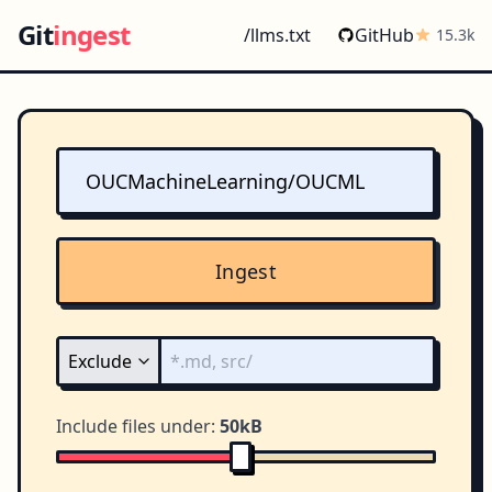
Git
ingest
/llms.txt
GitHub
15.3k
Ingest
Include files under:
50kB