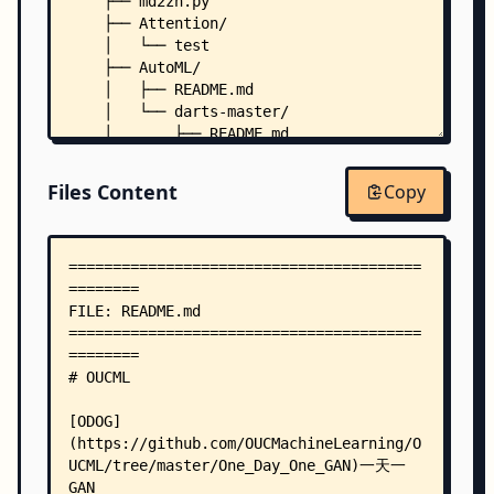
    ├── md2zh.py
    ├── Attention/
    │   └── test
    ├── AutoML/
    │   ├── README.md
    │   └── darts-master/
    │       ├── README.md
    │       ├── LICENSE
    │       ├── cnn/
Files Content
Copy
    │       │   ├── architect.py
    │       │   ├── genotypes.py
    │       │   ├── model.py
    │       │   ├── model_search.py
    │       │   ├── operations.py
    │       │   ├── test.py
    │       │   ├── test_imagenet.py
    │       │   ├── train.py
    │       │   ├── train_imagenet.py
    │       │   ├── train_search.py
    │       │   ├── utils.py
    │       │   └── visualize.py
    │       └── rnn/
    │           ├── architect.py