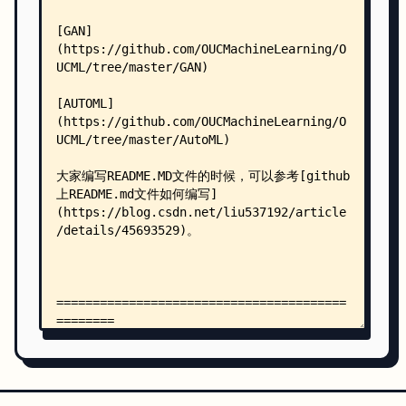
    │           ├── data.py
    │           ├── genotypes.py
    │           ├── model.py
    │           ├── model_search.py
    │           ├── test.py
    │           ├── train.py
    │           ├── train_search.py
    │           ├── utils.py
    │           └── visualize.py
    ├── BOOK/
    │   ├── batch-markdown-to-pdf.py
    │   ├── Machine Learning Books you should re
    │   └── template.tex
    ├── GAN/
    │   ├── README.md
    │   ├──  Wasserstein_GAN/
    │   │   ├── README.md
    │   │   ├── wgan/
    │   │   │   ├── readme.md
    │   │   │   ├── wgan.py
    │   │   │   ├── WGAN_CIFAR10.py
    │   │   │   ├── wgan_fashion_mnist.py