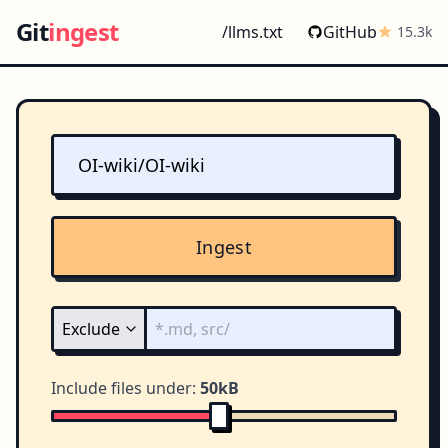
Git
ingest
/llms.txt
GitHub
15.3k
Ingest
Include files under:
50kB