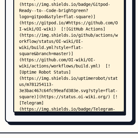
    │   ├── service-worker.js
    │   ├── _static/
    │   │   ├── css/
    │   │   │   ├── extra.css
    │   │   │   └── offset-inject-debug.css
    │   │   └── js/
    │   │       ├── math-csr.js
    │   │       └── oiwiki-feedback-sys-frontend
    │   ├── basic/
    │   │   ├── amortized-analysis.md
    │   │   ├── binary-lifting.md
    │   │   ├── binary.md
    │   │   ├── bubble-sort.md
    │   │   ├── bucket-sort.md
    │   │   ├── complexity.md
    │   │   ├── construction.md
    │   │   ├── counting-sort.md
    │   │   ├── divide-and-conquer.md
    │   │   ├── enumerate.md
    │   │   ├── greedy.md
    │   │   ├── heap-sort.md
    │   │   ├── index.md