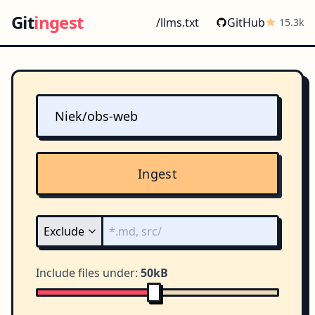
Git
ingest
/llms.txt
GitHub
15.3k
Ingest
Include files under:
50kB