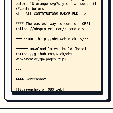
    │   ├── manifest.json
    │   └── service-worker.js
    └── .github/
        ├── dependabot.yml
        ├── FUNDING.yml
        └── workflows/
            ├── docker.yml
            └── pages.yml