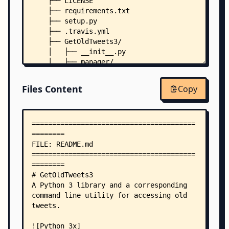
    ├── LICENSE
    ├── requirements.txt
    ├── setup.py
    ├── .travis.yml
    ├── GetOldTweets3/
    │   ├── __init__.py
    │   ├── manager/
    │   │   ├── __init__.py
    │   │   ├── TweetCriteria.py
Files Content
Copy
    │   │   └── TweetManager.py
    │   └── models/
    │       ├── __init__.py
    │       └── Tweet.py
    ├── tests/
    │   └── test_main.py
    └── .github/
        └── ISSUE_TEMPLATE/
            └── bug_report.md