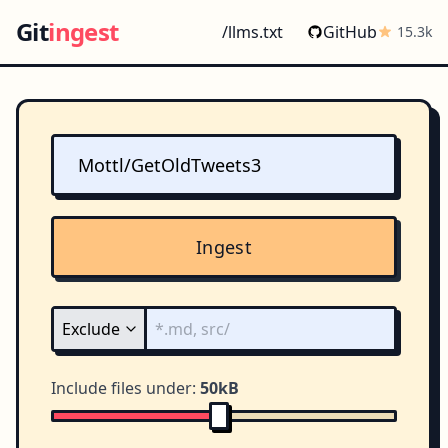
Git
ingest
/llms.txt
GitHub
15.3k
Ingest
Include files under:
50kB