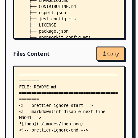
    ├── CHANGELOG.md
    ├── CONTRIBUTING.md
    ├── cspell.json
    ├── jest.config.cts
    ├── LICENSE
    ├── package.json
    ├── sponsorkit.config.mts
    ├── tsconfig.cjs.json
    ├── tsconfig.esm.json
Files Content
Copy
    ├── tsconfig.json
    ├── tsconfig.typings.json
    ├── .editorconfig
    ├── .eslintignore
    ├── .eslintrc
    ├── .lintstagedrc
    ├── .markdownlint.json
    ├── .markdownlintignore
    ├── .npmrc
    ├── .nvmrc
    ├── .prettierignore
    ├── .prettierrc
    ├── .shellcheckrc
    ├── benchmarks/