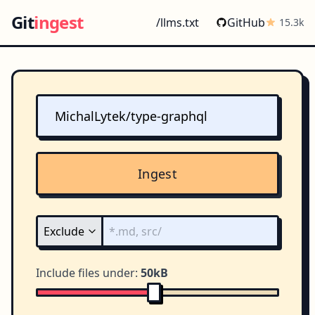
Git
ingest
/llms.txt
GitHub
15.3k
Ingest
Include files under:
50kB