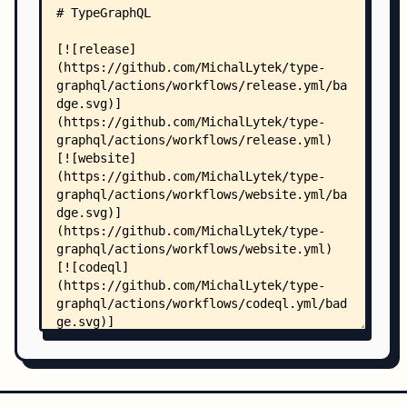
    │   ├── tsconfig.json
    │   ├── .eslintrc
    │   ├── array/
    │   │   ├── results.txt
    │   │   ├── run.ts
    │   │   ├── graphql-js/
    │   │   │   ├── async.ts
    │   │   │   └── standard.ts
    │   │   └── type-graphql/
    │   │       ├── async-field-resolvers.ts
    │   │       ├── simple-resolvers.ts
    │   │       ├── standard.ts
    │   │       ├── sync-field-resolvers.ts
    │   │       ├── sync-getters.ts
    │   │       └── with-global-middleware.ts
    │   └── simple/
    │       ├── graphql-js.ts
    │       ├── results.txt
    │       ├── run.ts
    │       └── type-graphql.ts
    ├── docs/
    │   ├── README.md