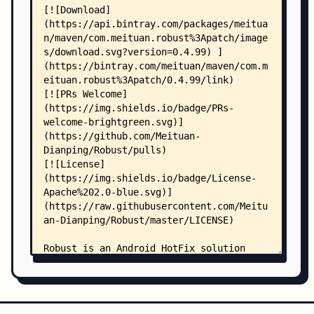
    │       │   │   └── com/
    │       │   │       └── meituan/
    │       │   │           └── sample/
    │       │   │               ├── MainActivity
    │       │   │               ├── PatchManipul
    │       │   │               ├── PermissionUt
    │       │   │               ├── RobustCallBa
    │       │   │               └── SecondActivi
    │       │   └── res/
    │       │       ├── layout/
    │       │       │   ├── activity_main.xml
    │       │       │   ├── activity_main2.xml
    │       │       │   └── content_main2.xml
    │       │       ├── values/
    │       │       │   ├── colors.xml
    │       │       │   ├── dimens.xml
    │       │       │   ├── strings.xml
    │       │       │   └── styles.xml
    │       │       ├── values-v21/
    │       │       │   └── styles.xml
    │       │       └── values-w820dp/
    │       │           └── dimens.xml