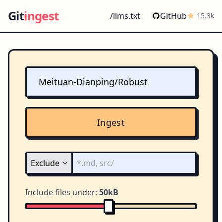
Git
ingest
/llms.txt
GitHub
15.3k
Ingest
Include files under:
50kB