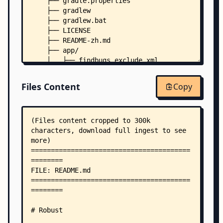
    ├── gradle.properties
    ├── gradlew
    ├── gradlew.bat
    ├── LICENSE
    ├── README-zh.md
    ├── app/
    │   ├── findbugs_exclude.xml
    │   ├── findbugs_include.xml
    │   ├── keystore.jks
Files Content
Copy
    │   ├── proguard-rules.pro
    │   ├── robust.xml
    │   ├── robust/
    │   │   ├── methodsMap.robust
    │   │   └── robust.apkhash
    │   └── src/
    │       ├── androidTest/
    │       │   └── java/
    │       │       └── meituan/
    │       │           └── instantrun/
    │       │               └── ApplicationTest.
    │       ├── main/
    │       │   ├── AndroidManifest.xml
    │       │   ├── java/