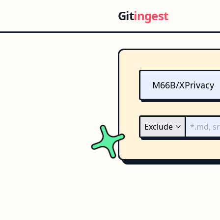
Git
ingest