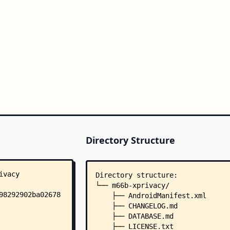
Directory Structure
Directory structure:
└── m66b-xprivacy/
    ├── AndroidManifest.xml
    ├── CHANGELOG.md
    ├── DATABASE.md
    ├── LICENSE.txt