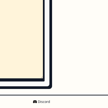
.xml
.xml
xml
l
ml
Discord