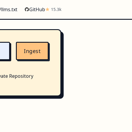
/llms.txt
GitHub
15.3k
Ingest
vate Repository