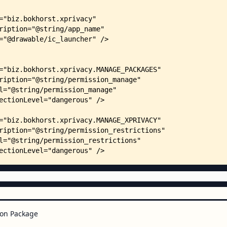
    │   │   ├── legend.xml
    │   │   ├── mainentry.xml
    │   │   ├── mainlist.xml
    │   │   ├── ondemand.xml
    │   │   ├── reboot.xml
    │   │   ├── register.xml
    │   │   ├── restrictionchild
    │   │   ├── restrictionentry
    │   │   ├── restrictionlist.
    │   │   ├── settings.xml
    │   │   ├── shareentry.xml
    │   │   ├── sharelist.xml
    │   │   ├── sort.xml
    │   │   ├── template.xml
    │   │   ├── templateentry.xm
    │   │   ├── usage.xml
    │   │   ├── usageentry.xml
    │   │   ├── usagelist.xml
    │   │   ├── whitelistentry.x
    │   │   └── whitelists.xml
    │   ├── menu/
on Package
    │   │   ├── app.xml
    │   │   ├── main.xml