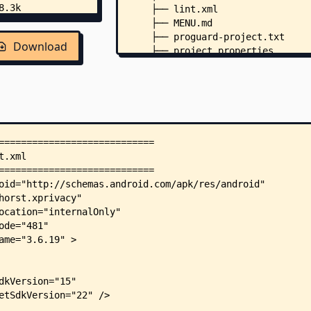
    ├── lint.xml
    ├── MENU.md
    ├── proguard-project.txt
Download
    ├── project.properties
    ├── SUPPORT.md
    ├── TODO.md
    ├── assets/
    │   ├── xposed_init
    │   └── XPrivacy_public_key.
    ├── res/
    │   ├── drawable/
    │   │   ├── list_item_presse
    │   │   ├── list_item_presse
    │   │   ├── progress_horizon
    │   │   ├── progress_horizon
    │   │   ├── tutorial_backgro
    │   │   └── tutorial_backgro
    │   ├── layout/
    │   │   ├── about.xml
    │   │   ├── filters.xml
    │   │   ├── helpcat.xml
    │   │   ├── helpfunc.xml