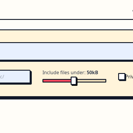
Include files under:
50kB
Pri