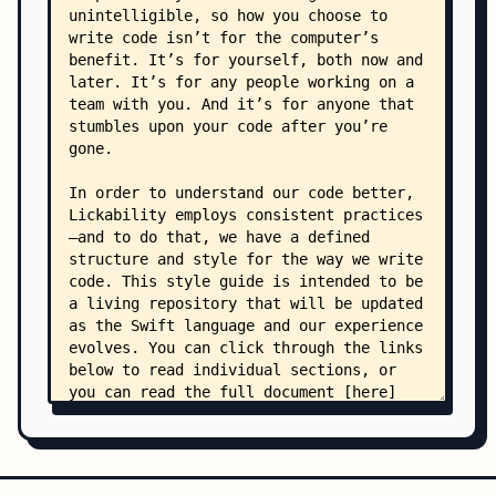
    ├── View.md
    ├── ViewModel.md
    ├── ViewStore.md
    ├── Zero Usage.md
    └── .swiftlint.yml