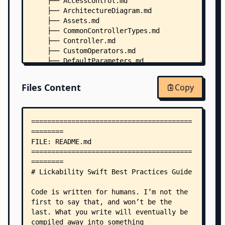
    ├── AccessControl.md
    ├── ArchitectureDiagram.md
    ├── Assets.md
    ├── CommonControllerTypes.md
    ├── Controller.md
    ├── CustomOperators.md
    ├── DefaultParameters.md
    ├── DocumentationAndComments.md
    ├── Extensions.md
Files Content
Copy
    ├── Formatting.md
    ├── Imports.md
    ├── InterfaceBuilder.md
    ├── Localization.md
    ├── Model.md
    ├── Naming.md
    ├── Object Communication.md
    ├── Optionals.md
    ├── OrganizationWithinAFile.md
    ├── ProjectGroups.md
    ├── Protocols.md
    ├── SwiftUIBestPractices.md
    ├── Testing.md
    ├── TODOs.md