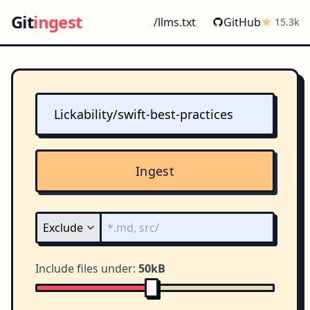
Git
ingest
/llms.txt
GitHub
15.3k
Ingest
Include files under:
50kB