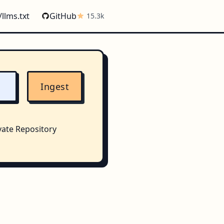
/llms.txt
GitHub
15.3k
Ingest
vate Repository