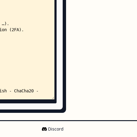
auncher_foreground.xml
auncher_monochrome.xml
/
pp_key_white_24dp.xml
pp_lock_white_24dp.xml
-v24/
auncher_foreground.xml
auncher_monochrome.xml
est.xml
enwood/
loupe/
└── Loupe.kt
isoft/
keepass/
├── activities/
│   ├── AboutActivity.kt
Discord
│   ├── EntryActivity.kt
│   ├── EntryEditActivity.kt