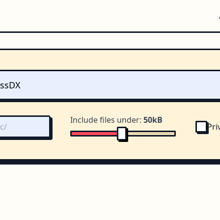
Include files under:
50kB
Pri