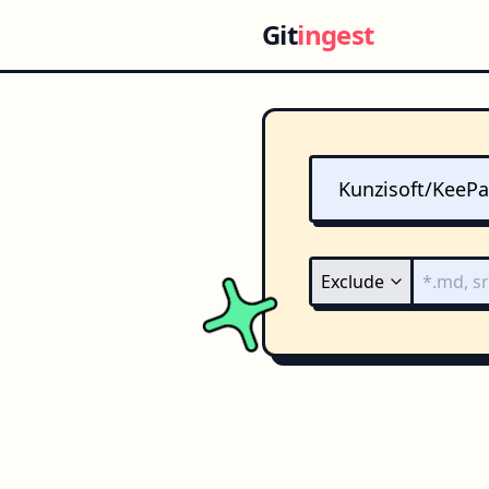
Git
ingest