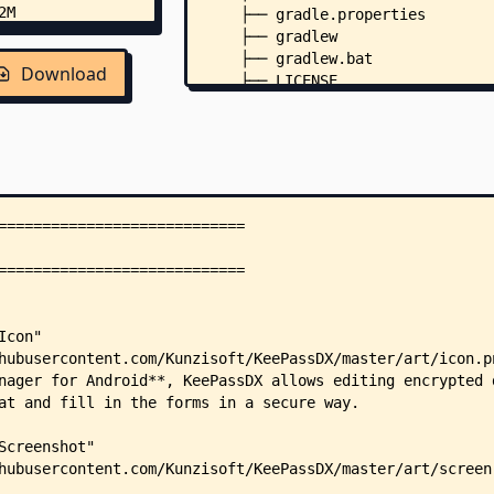
    ├── gradle.properties
    ├── gradlew
    ├── gradlew.bat
Download
    ├── LICENSE
    ├── app/
    │   ├── lint.xml
    │   ├── schemas/
    │   │   └── com.kunzisoft.ke
    │   │       ├── 1.json
    │   │       ├── 2.json
    │   │       ├── 3.json
    │   │       └── 4.json
    │   └── src/
    │       ├── free/
    │       │   ├── assets/
    │       │   │   ├── passkeys
    │       │   │   └── passkeys
    │       │   └── res/
    │       │       ├── drawable
    │       │       │   ├── ic_a
    │       │       │   └── ic_a
    │       │       └── drawable