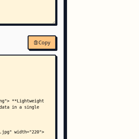
Copy
epass.app.database.AppDatabase/
_privileged_apps_community.json
_privileged_apps_google.json
/
pp_key_white_24dp.xml
pp_lock_white_24dp.xml
-v24/