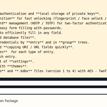
    │       │           ├── ic_l
    │       │           └── ic_l
    │       ├── libre/
    │       │   └── res/
    │       │       ├── drawable
    │       │       │   ├── ic_a
    │       │       │   └── ic_a
    │       │       └── drawable
    │       │           ├── ic_l
    │       │           └── ic_l
    │       └── main/
    │           ├── AndroidManif
    │           ├── java/
    │           │   ├── com/
    │           │   │   ├── igre
    │           │   │   │   └── 
    │           │   │   │       
    │           │   │   └── kunz
    │           │   │       └── 
    │           │   │           
    │           │   │           
on Package
    │           │   │           
    │           │   │           