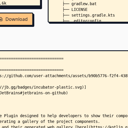
    ├── gradlew.bat
    ├── LICENSE
    ├── settings.gradle.kts
Download
    ├── .editorconfig
    ├── examples/
    │   ├── build.gradle.kts
    │   ├── iosApp/
    │   │   ├── Configuration/
    │   │   │   └── Config.xccon
    │   │   └── iosApp/
    │   │       ├── ContentView.
    │   │       ├── Info.plist
    │   │       ├── iOSApp.swift
    │   │       ├── Assets.xcass
    │   │       │   ├── Contents
    │   │       │   ├── AccentCo
    │   │       │   │   └── Cont
    │   │       │   └── AppIcon.
    │   │       │       └── Cont
    │   │       └── Preview Cont
    │   │           └── Preview 
    │   │               └── Cont