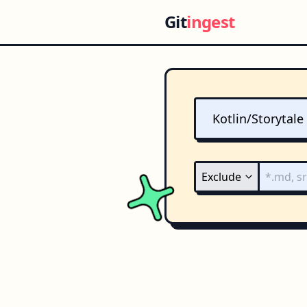
Git
ingest