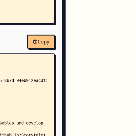
Copy
fig
swift
ets/
.json
lor.colorset/
ents.json
appiconset/
ents.json
ent/
Assets.xcassets/
ents.json