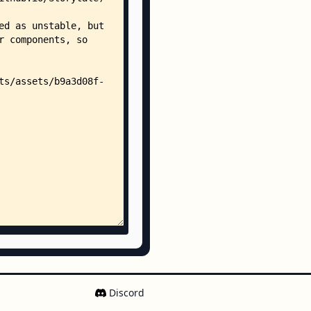
est.xml
.android.kt
rains/
storytale/
└── example/
    └── MainActivity.kt
/
auncher_background.xml
-v24/
auncher_foreground.xml
nydpi-v26/
auncher.xml
auncher_round.xml
ngs.xml
Discord
rces/
/