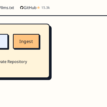
/llms.txt
GitHub
15.3k
Ingest
vate Repository