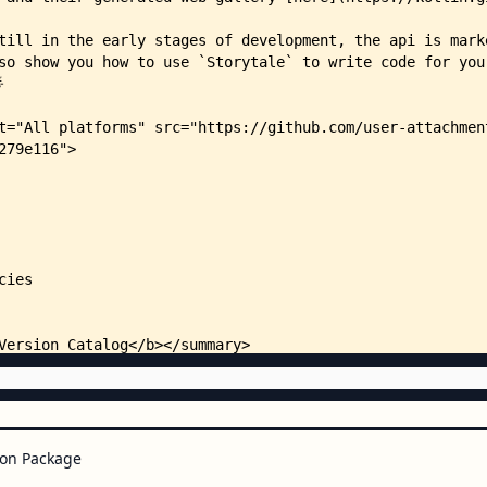
    │   ├── src/
    │   │   ├── androidMain/
    │   │   │   ├── AndroidManif
    │   │   │   ├── kotlin/
    │   │   │   │   ├── Platform
    │   │   │   │   └── org/
    │   │   │   │       └── jetb
    │   │   │   │           └── 
    │   │   │   │               
    │   │   │   │               
    │   │   │   └── res/
    │   │   │       ├── drawable
    │   │   │       │   └── ic_l
    │   │   │       ├── drawable
    │   │   │       │   └── ic_l
    │   │   │       ├── mipmap-a
    │   │   │       │   ├── ic_l
    │   │   │       │   └── ic_l
    │   │   │       └── values/
    │   │   │           └── stri
    │   │   ├── commonMain/
on Package
    │   │   │   ├── composeResou
    │   │   │   │   └── drawable