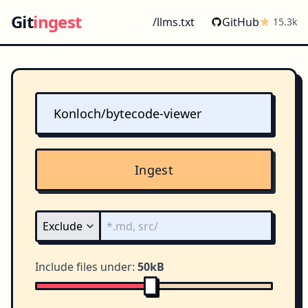
Git
ingest
/llms.txt
GitHub
15.3k
Ingest
Include files under:
50kB