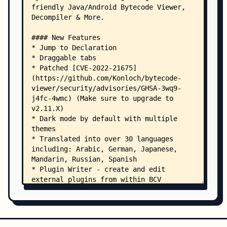
    │   │               └── 1.0bcv/
    │   │                   ├── byteanalysis-1.0
    │   │                   ├── byteanalysis-1.0
    │   │                   ├── byteanalysis-1.0
    │   │                   ├── byteanalysis-1.0
    │   │                   └── byteanalysis-1.0
    │   └── org/
    │       └── jd/
    │           └── jd-gui/
    │               ├── maven-metadata.xml
    │               ├── maven-metadata.xml.md5
    │               ├── maven-metadata.xml.sha1
    │               └── 1.6.6bcv/
    │                   ├── jd-gui-1.6.6bcv.jar.
    │                   ├── jd-gui-1.6.6bcv.jar.
    │                   ├── jd-gui-1.6.6bcv.pom
    │                   ├── jd-gui-1.6.6bcv.pom.
    │                   └── jd-gui-1.6.6bcv.pom.
    ├── plugins/
    │   ├── groovy/
    │   │   ├── ExampleStringDecrypter.gy
    │   │   └── Skeleton.gy