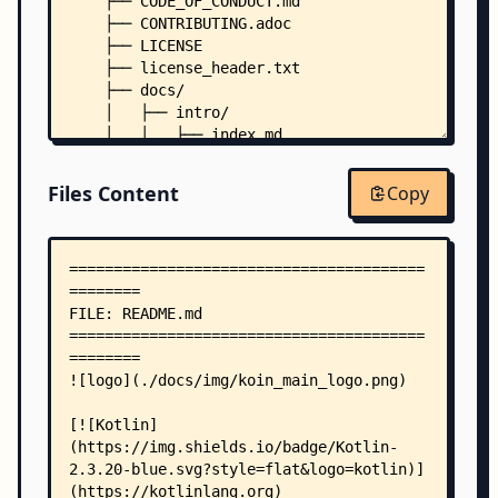
    ├── CODE_OF_CONDUCT.md
    ├── CONTRIBUTING.adoc
    ├── LICENSE
    ├── license_header.txt
    ├── docs/
    │   ├── intro/
    │   │   ├── index.md
    │   │   ├── koin-compiler-plugin.md
    │   │   ├── koin-vs-hilt.md
Files Content
Copy
    │   │   ├── what-is-dependency-injection.md
    │   │   ├── what-is-koin-annotations.md
    │   │   └── what-is-koin.md
    │   ├── migration/
    │   │   └── from-ksp-to-compiler-plugin.md
    │   ├── quickstart/
    │   │   ├── android-annotations.md
    │   │   ├── android-compose.md
    │   │   ├── android-viewmodel.md
    │   │   ├── android.md
    │   │   ├── cmp.md
    │   │   ├── compose-multiplatform-annotation
    │   │   ├── junit-test.md
    │   │   ├── kotlin-annotations.md