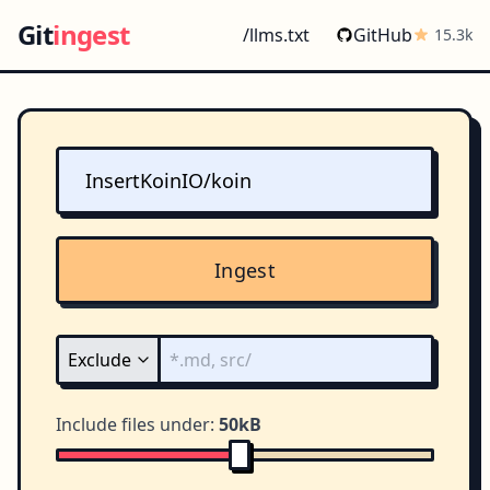
Git
ingest
/llms.txt
GitHub
15.3k
Ingest
Include files under:
50kB