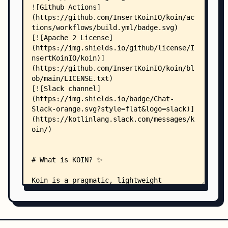
    │   │   ├── kotlin.md
    │   │   ├── ktor-annotations.md
    │   │   └── ktor.md
    │   ├── reference/
    │   │   ├── koin-android/
    │   │   │   ├── advanced-patterns.md
    │   │   │   ├── best-practices.md
    │   │   │   ├── binding-patterns.md
    │   │   │   ├── entry-points.md
    │   │   │   ├── fragment-factory.md
    │   │   │   ├── get-instances.md
    │   │   │   ├── hilt-migration.md
    │   │   │   ├── instrumented-testing.md
    │   │   │   ├── jsr330.md
    │   │   │   ├── modules-android.md
    │   │   │   ├── multi-module.md
    │   │   │   ├── qualifiers.md
    │   │   │   ├── r8-proguard.md
    │   │   │   ├── scope.md
    │   │   │   ├── start.md
    │   │   │   ├── viewmodel.md
    │   │   │   └── workmanager.md