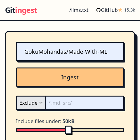
Git
ingest
/llms.txt
GitHub
15.3k
Ingest
Include files under:
50kB