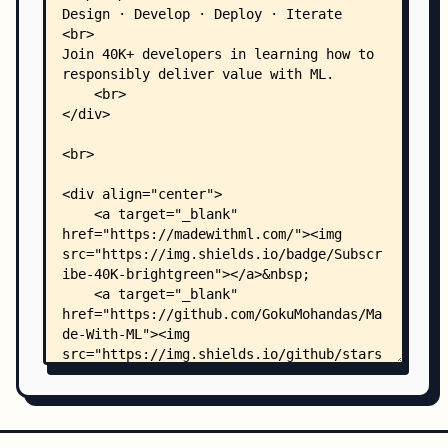
    │       ├── models.md
    │       ├── predict.md
    │       ├── serve.md
    │       ├── train.md
    │       ├── tune.md
    │       └── utils.md
    ├── madewithml/
    │   ├── __init__.py
    │   ├── config.py
    │   ├── data.py
    │   ├── evaluate.py
    │   ├── models.py
    │   ├── predict.py
    │   ├── serve.py
    │   ├── train.py
    │   ├── tune.py
    │   └── utils.py
    ├── notebooks/
    │   └── clear_cell_nums.py
    ├── tests/
    │   ├── code/
    │   │   ├── conftest.py