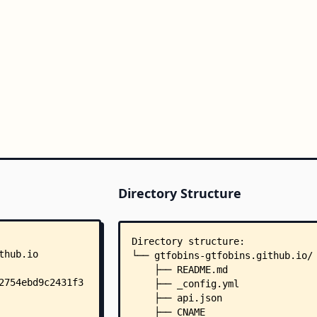
Directory Structure
Directory structure:
└── gtfobins-gtfobins.github.io/
    ├── README.md
    ├── _config.yml
    ├── api.json
    ├── CNAME