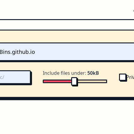
Include files under:
50kB
Pri