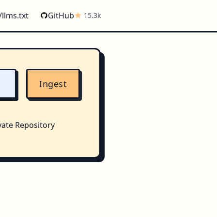
/llms.txt
GitHub
15.3k
Ingest
vate Repository