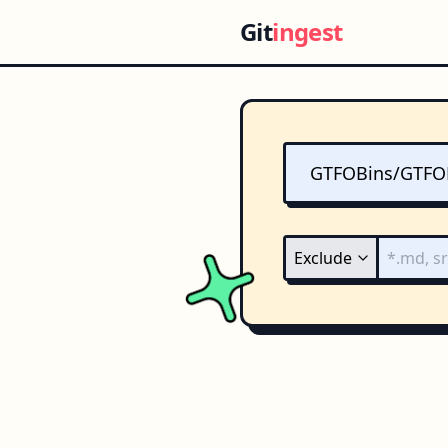
Git
ingest