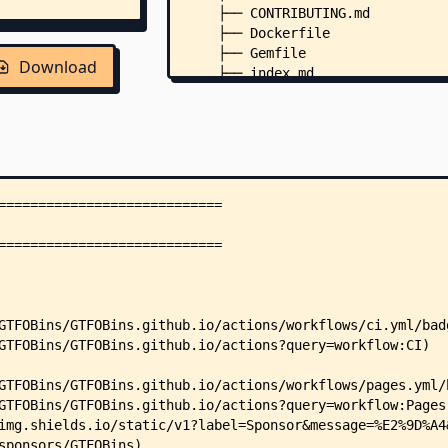
    ├── CONTRIBUTING.md
    ├── Dockerfile
    ├── Gemfile
Download
    ├── index.md
    ├── LICENSE
    ├── Makefile
    ├── mitre.json
    ├── scope.md
    ├── .dir-locals.el
    ├── _data/
    │   ├── contexts.yml
    │   └── functions.yml
    ├── _gtfobins/
    │   ├── 7z
    │   ├── aa-exec
    │   ├── ab
    │   ├── acr
    │   ├── agetty
    │   ├── alpine
    │   ├── ansible-playbook
    │   ├── ansible-test
    │   ├── aoss