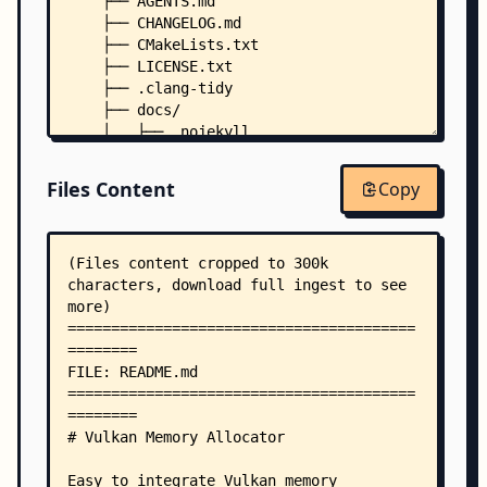
    ├── AGENTS.md
    ├── CHANGELOG.md
    ├── CMakeLists.txt
    ├── LICENSE.txt
    ├── .clang-tidy
    ├── docs/
    │   ├── .nojekyll
    │   └── html/
    │       ├── allocation_annotation.html
Files Content
Copy
    │       ├── annotated.html
    │       ├── choosing_memory_type.html
    │       ├── classes.html
    │       ├── clipboard.js
    │       ├── codefolding.js
    │       ├── configuration.html
    │       ├── cookie.js
    │       ├── custom_memory_pools.html
    │       ├── debugging_memory_usage.html
    │       ├── defragmentation.html
    │       ├── deprecated.html
    │       ├── dir_d44c64559bbebec7f509842c48db
    │       ├── doxygen_crawl.html
    │       ├── dynsections.js