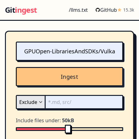
Git
ingest
/llms.txt
GitHub
15.3k
Ingest
Include files under:
50kB