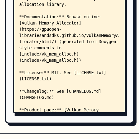
    │       ├── enabling_buffer_device_address.h
    │       ├── faq.html
    │       ├── files.html
    │       ├── functions.html
    │       ├── functions_vars.html
    │       ├── general_considerations.html
    │       ├── globals.html
    │       ├── globals_defs.html
    │       ├── globals_enum.html
    │       ├── globals_eval.html
    │       ├── globals_func.html
    │       ├── globals_type.html
    │       ├── group__group__stats.html
    │       ├── index.html
    │       ├── memory_mapping.html
    │       ├── menu.js
    │       ├── menudata.js
    │       ├── navtree.css
    │       ├── other_api_interop.html
    │       ├── pages.html
    │       ├── quick_start.html
    │       ├── resize.js