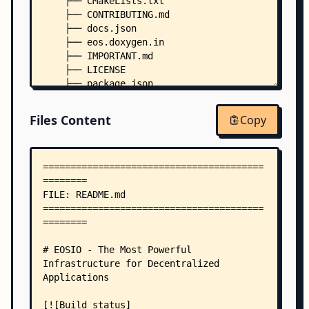
    ├── CMakeLists.txt
    ├── CONTRIBUTING.md
    ├── docs.json
    ├── eos.doxygen.in
    ├── IMPORTANT.md
    ├── LICENSE
    ├── package.json
    ├── pipeline.jsonc
    ├── RocksDB.License.Apache
Files Content
Copy
    ├── testnet.template
    ├── version.in
    ├── .gitlab-ci.yml
    ├── CMakeModules/
    │   ├── additionalPlugins.cmake
    │   ├── CMakeASM-LLVMWARInformation.cmake
    │   ├── CMakeDetermineASM-LLVMWARCompiler.cm
    │   ├── CMakeTestASM-LLVMWARCompiler.cmake
    │   ├── doxygen.cmake
    │   ├── eosio-config.cmake.in
    │   ├── EosioTester.cmake.in
    │   ├── EosioTesterBuild.cmake.in
    │   ├── FindGperftools.cmake
    │   ├── InstallDirectoryPermissions.cmake