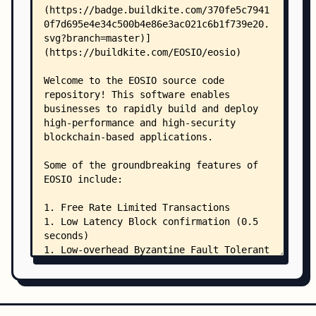
    │   ├── MASSigning.cmake
    │   ├── package.cmake
    │   ├── utils.cmake
    │   └── VersionUtils.cmake
    ├── contracts/
    │   ├── CMakeLists.txt
    │   ├── contracts/
    │   │   ├── CMakeLists.txt
    │   │   ├── eosio.bios/
    │   │   │   ├── CMakeLists.txt
    │   │   │   ├── include/
    │   │   │   │   └── eosio.bios/
    │   │   │   │       └── eosio.bios.hpp
    │   │   │   ├── ricardian/
    │   │   │   │   └── eosio.bios.contracts.md.
    │   │   │   └── src/
    │   │   │       └── eosio.bios.cpp
    │   │   └── eosio.boot/
    │   │       ├── CMakeLists.txt
    │   │       ├── include/
    │   │       │   └── eosio.boot/
    │   │       │       └── eosio.boot.hpp