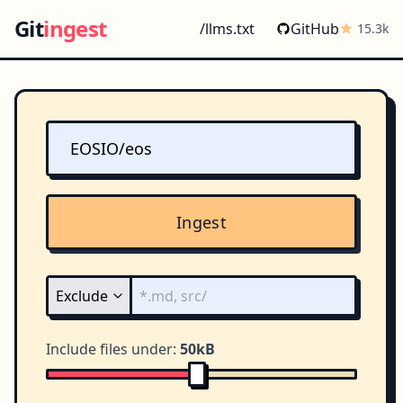
Git
ingest
/llms.txt
GitHub
15.3k
Ingest
Include files under:
50kB