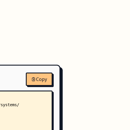
Copy
rsystems/