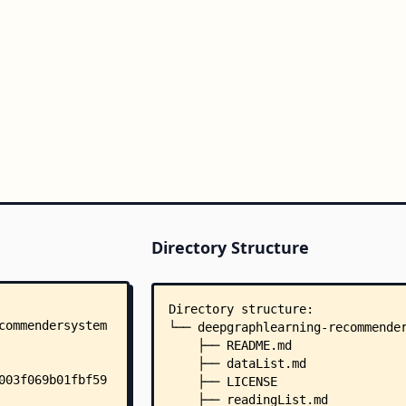
Directory Structure
Directory structure:
└── deepgraphlearning-recommende
    ├── README.md
    ├── dataList.md
    ├── LICENSE
    ├── readingList.md