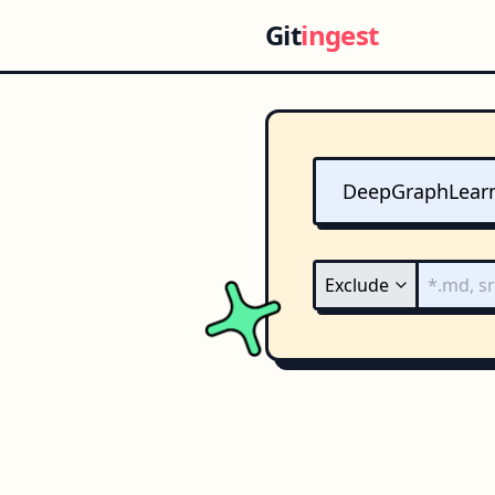
Git
ingest