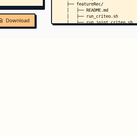
    ├── featureRec/
    │   ├── README.md
    │   ├── run_criteo.sh
Download
    │   ├── run_joint_criteo.sh
    │   ├── autoint/
    │   │   ├── model.py
    │   │   └── train.py
    │   ├── data/
    │   │   ├── sample_preproces
    │   │   └── Dataprocess/
    │   │       ├── Avazu/
    │   │       │   └── preproce
    │   │       ├── Criteo/
    │   │       │   ├── config.p
    │   │       │   ├── preproce
    │   │       │   └── scale.py
    │   │       ├── KDD2012/
    │   │       │   ├── preproce
    │   │       │   └── scale.py
    │   │       └── Kfold_split/
    │   │           ├── config.p
    │   │           └── stratifi