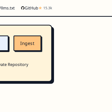
/llms.txt
GitHub
15.3k
Ingest
vate Repository