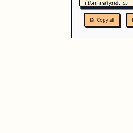
Copy all
Files Content