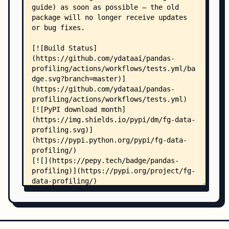
    │   │       ├── config_correlations.csv
    │   │       ├── config_general.csv
    │   │       ├── config_html.csv
    │   │       ├── config_interactions.csv
    │   │       ├── config_missing.csv
    │   │       ├── config_variables.csv
    │   │       └── corr_matrices.csv
    │   ├── features/
    │   │   ├── big_data.md
    │   │   ├── collaborative_data_profiling.md
    │   │   ├── comparing_datasets.md
    │   │   ├── custom_reports.md
    │   │   ├── metadata.md
    │   │   ├── pii_identification_management.md
    │   │   ├── profile_values.md
    │   │   ├── sensitive_data.md
    │   │   ├── time_series_datasets.md
    │   │   └── tables/
    │   │       └── config_html.csv
    │   ├── getting-started/
    │   │   ├── concepts.md
    │   │   ├── data_quality_alerts.csv