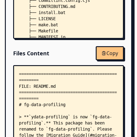
    ├── commitlint.config.cjs
    ├── CONTRIBUTING.md
    ├── install.bat
    ├── LICENSE
    ├── make.bat
    ├── Makefile
    ├── MANIFEST.in
    ├── mkdocs.yml
    ├── pyproject.toml
Files Content
Copy
    ├── renovate.json
    ├── setup.py
    ├── .pre-commit-config.yaml
    ├── .releaserc.json
    ├── docs/
    │   ├── README.md
    │   ├── index.md
    │   ├── advanced_settings/
    │   │   ├── analytics.md
    │   │   ├── available_settings.md
    │   │   ├── caching.md
    │   │   ├── changing_settings.md
    │   │   ├── collaborative_data_profiling.md
    │   │   └── tables/