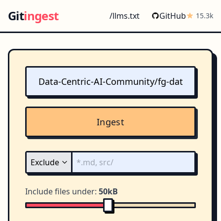
Git
ingest
/llms.txt
GitHub
15.3k
Ingest
Include files under:
50kB