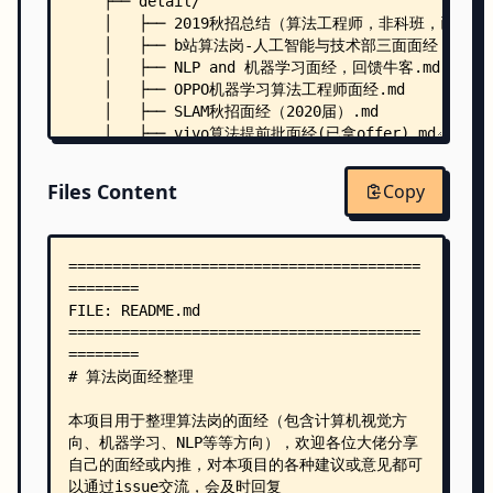
    ├── detail/
    │   ├── 2019秋招总结（算法工程师，非科班，已拿6+of
    │   ├── b站算法岗-人工智能与技术部三面面经（2020
    │   ├── NLP and 机器学习面经，回馈牛客.md
    │   ├── OPPO机器学习算法工程师面经.md
    │   ├── SLAM秋招面经（2020届）.md
    │   ├── vivo算法提前批面经(已拿offer).md
    │   ├── 【计算机视觉算法岗面经】“吐血”整理：2019
    │   ├── 中兴20校招图像算法面经【技术面+综合面】.m
Files Content
Copy
    │   ├── 云从科技-计算机视觉算法工程师-面经（2020
    │   ├── 京东20校招cv方向-云视频【四面+总监面】（2
    │   ├── 作业帮 视觉算法工程师 面经（2020届）.md
    │   ├── 商汤研究院-视觉算法研究员-面经（2020届）.
    │   ├── 图森未来-感知算法工程师面经（2020届）.md
    │   ├── 媒智科技CV算法面经.md
    │   ├── 字节跳动-ailab-视觉算法面经（2020届）.m
    │   ├── 字节跳动算法岗实习面经（2019届）.md
    │   ├── 滴滴20校招算法岗【二面】.md
    │   ├── 热乎的商汤面筋，大家不来一碗？.md
    │   ├── 秋招接近末尾，985硕士至今0 offer的自我
    │   ├── 腾讯AI Lab阿里达摩院华为旷视字节跳动海
    │   ├── 腾讯暑期实习提前批机器学习面经.md
    │   ├── 菜（大）鸡（佬）cv算法的20秋招辛酸路程