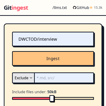
Git
ingest
/llms.txt
GitHub
15.3k
Ingest
Include files under:
50kB