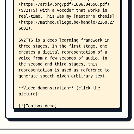
    │       ├── __init__.py
    │       ├── random_cycler.py
    │       ├── speaker.py
    │       ├── speaker_batch.py
    │       ├── speaker_verification_dataset.py
    │       └── utterance.py
    ├── samples/
    │   ├── README.md
    │   └── VCTK.txt
    ├── synthesizer/
    │   ├── __init__.py
    │   ├── audio.py
    │   ├── hparams.py
    │   ├── inference.py
    │   ├── LICENSE.txt
    │   ├── preprocess.py
    │   ├── synthesize.py
    │   ├── synthesizer_dataset.py
    │   ├── train.py
    │   ├── models/
    │   │   └── tacotron.py
    │   └── utils/