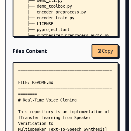
    ├── demo_cli.py
    ├── demo_toolbox.py
    ├── encoder_preprocess.py
    ├── encoder_train.py
    ├── LICENSE
    ├── pyproject.toml
    ├── synthesizer_preprocess_audio.py
    ├── synthesizer_preprocess_embeds.py
    ├── synthesizer_train.py
Files Content
Copy
    ├── vocoder_preprocess.py
    ├── vocoder_train.py
    ├── encoder/
    │   ├── __init__.py
    │   ├── audio.py
    │   ├── config.py
    │   ├── inference.py
    │   ├── model.py
    │   ├── params_data.py
    │   ├── params_model.py
    │   ├── preprocess.py
    │   ├── train.py
    │   ├── visualizations.py
    │   └── data_objects/