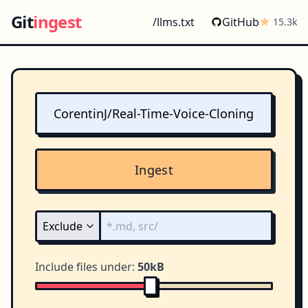
Git
ingest
/llms.txt
GitHub
15.3k
Ingest
Include files under:
50kB