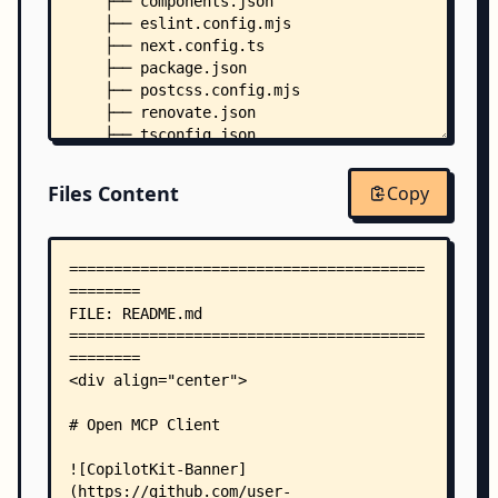
    ├── components.json
    ├── eslint.config.mjs
    ├── next.config.ts
    ├── package.json
    ├── postcss.config.mjs
    ├── renovate.json
    ├── tsconfig.json
    ├── agent/
    │   ├── langgraph.json
Files Content
Copy
    │   ├── math_server.py
    │   ├── pyproject.toml
    │   ├── uv.lock
    │   └── sample_agent/
    │       ├── __init__.py
    │       └── agent.py
    ├── app/
    │   ├── globals.css
    │   ├── instructions.ts
    │   ├── layout.tsx
    │   ├── page.tsx
    │   ├── types.ts
    │   ├── api/
    │   │   └── copilotkit/