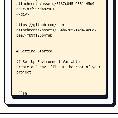
    │   │       └── route.ts
    │   ├── components/
    │   │   ├── CopilotActionHandler.tsx
    │   │   ├── ExampleConfigs.tsx
    │   │   ├── MCPConfigForm.tsx
    │   │   ├── PreviewSpreadsheetChanges.tsx
    │   │   ├── SingleSpreadsheet.tsx
    │   │   ├── SpreadsheetRenderer.tsx
    │   │   └── ToolCallRenderer.tsx
    │   ├── hooks/
    │   │   └── useLocalStorage.ts
    │   └── utils/
    │       └── canonicalSpreadsheetData.ts
    └── lib/
        └── utils.ts