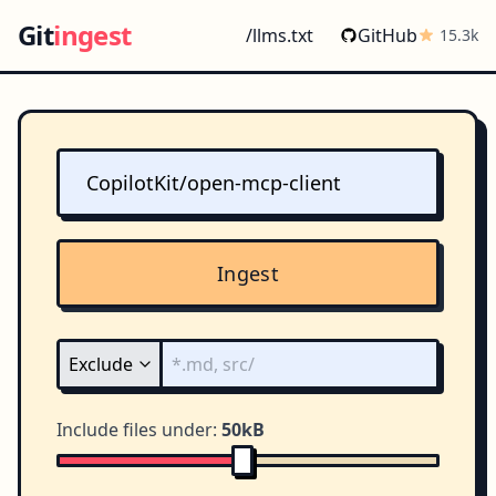
Git
ingest
/llms.txt
GitHub
15.3k
Ingest
Include files under:
50kB