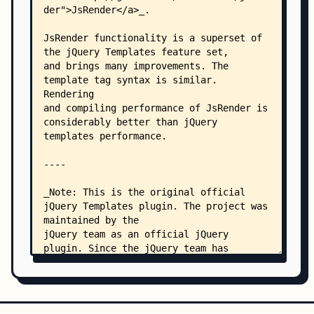
    │   │   ├── composition.html
    │   │   ├── conditional.html
    │   │   ├── each.html
    │   │   ├── parameters.html
    │   │   └── Interactive/
    │   │       ├── tabsTmpl.html
    │   │       ├── tabsWrap.html
    │   │       ├── tabsWrapImperative.html
    │   │       ├── tabsWrapNested.html
    │   │       ├── treeView.html
    │   │       └── resources/
    │   │           ├── tabs.css
    │   │           └── treeView.css
    │   ├── samplesTmplPlus/
    │   │   ├── basic.html
    │   │   ├── composition.html
    │   │   └── parameters.html
    │   └── step-by-step/
    │       ├── 0_tmpl-read-only/
    │       │   ├── 0_local-data-source.html
    │       │   ├── 0_local-data.html
    │       │   ├── 1_remote-data-source.html