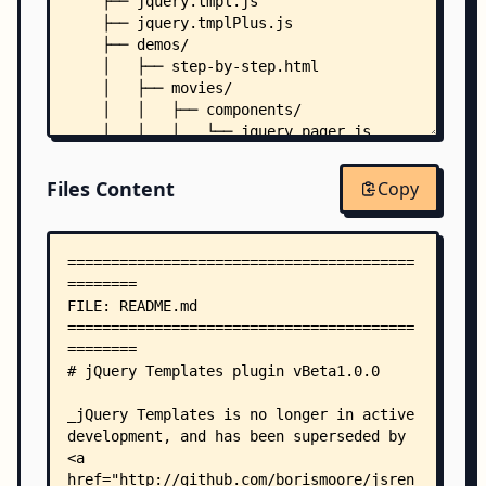
    ├── jquery.tmpl.js
    ├── jquery.tmplPlus.js
    ├── demos/
    │   ├── step-by-step.html
    │   ├── movies/
    │   │   ├── components/
    │   │   │   └── jquery.pager.js
    │   │   ├── css/
    │   │   │   ├── jquery-ui-1.8.1.custom.css
Files Content
Copy
    │   │   │   └── movies.css
    │   │   ├── PagesCore/
    │   │   │   ├── movies.html
    │   │   │   └── moviesNoGlobals.html
    │   │   └── PagesTmplPlus/
    │   │       ├── movies1.html
    │   │       ├── movies2.html
    │   │       └── movies3.html
    │   ├── resources/
    │   │   ├── demos.css
    │   │   ├── movielist.css
    │   │   └── syntaxhighlighter.css
    │   ├── samplesCore/
    │   │   ├── basic.html