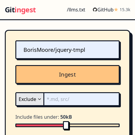
Git
ingest
/llms.txt
GitHub
15.3k
Ingest
Include files under:
50kB