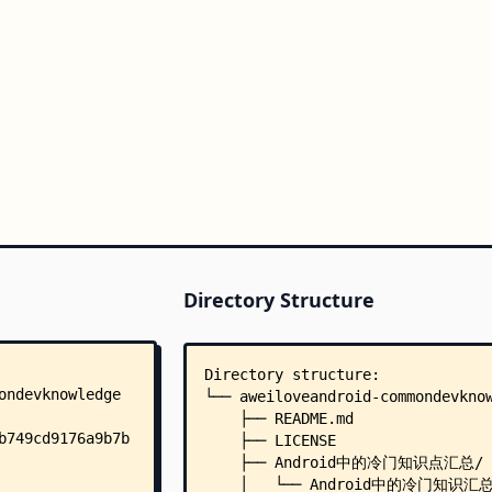
Directory Structure
Directory structure:
└── aweiloveandroid-commondevkno
    ├── README.md
    ├── LICENSE
    ├── Android中的冷门知识点汇总/
    │   └── Android中的冷门知识汇总