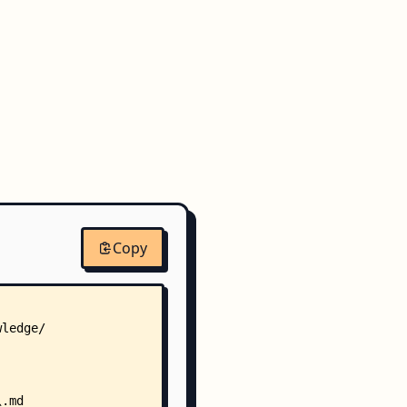
Copy
wledge/
.md