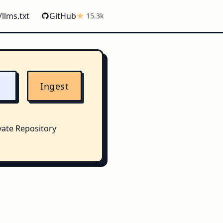
/llms.txt
GitHub
15.3k
Ingest
vate Repository