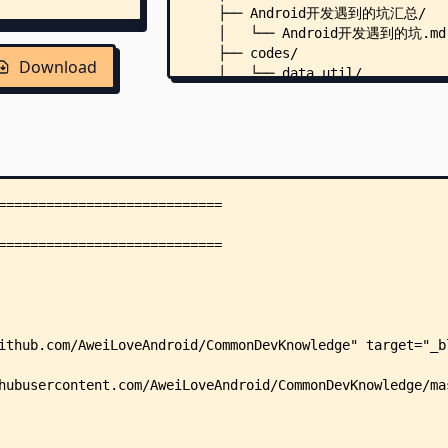
    ├── Android开发遇到的坑汇总/
    │   └── Android开发遇到的坑.md
    ├── codes/
Download
    │   └── data_util/
    │       └── com/
    │           └── lzw/
    │               └── data.uti
    │                   ├── Char
    │                   ├── Data
    │                   └── Test
    ├── design_patterns/
    │   ├── README.md
    │   └── src/
    │       └── com/
    │           └── lzw/
    │               └── part1_cr
    │                   ├── READ
    │                   └── buil
    │                       ├── 
    │                       │   
    │                       │   
    │                       │   