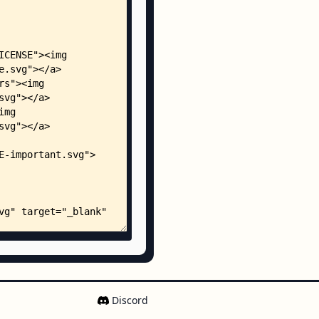
├── Chainsaws.java
├── HardwareStoreBoss.java
└── Test.java
chainsaw2/
├── ChainsawBuilder.java
├── ChainsawBuilderImpl2.java
├── Chainsaws.java
└── Test.java
d
考解答.md
考答案和示例代码/
eeDemo.java
rtDemo.java
2Demo.java
Discord
Demo.java
tDemo.java