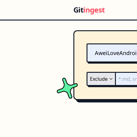
Git
ingest