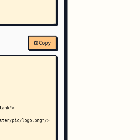
l/
Copy
setNameTypes.java
Util.java
.java
eation_mode/
ME.md
der/
chainsaw/
├── ChainsawBuilder.java
├── ChainsawBuilderImpl.java
├── ChainsawBuilderImpl2.java