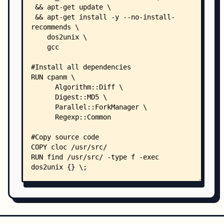
    │   │   ├── assembly.cs
    │   │   ├── assembly.inc
    │   │   ├── basic.luau
    │   │   ├── basic.p4
    │   │   ├── BasicPlane.Figures-Rectangle.ixx
    │   │   ├── bbf-device.yang
    │   │   ├── beluga.bel
    │   │   ├── birds.pro
    │   │   ├── blur.glsl
    │   │   ├── body.gjs
    │   │   ├── BoxWidget.ui
    │   │   ├── bubs_tak_ard.prc
    │   │   ├── Buchberger.cocoa5
    │   │   ├── BUILD
    │   │   ├── build.bzl
    │   │   ├── build.cake
    │   │   ├── C#.cs
    │   │   ├── C++-MFC.cc
    │   │   ├── C++-uppercase.CPP
    │   │   ├── C-Ansi.c
    │   │   ├── C.g4
    │   │   ├── cad.asy