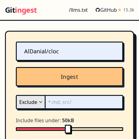
Git
ingest
/llms.txt
GitHub
15.3k
Ingest
Include files under:
50kB