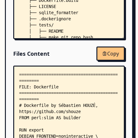
    ├── Dockerfile.build
    ├── LICENSE
    ├── sqlite_formatter
    ├── .dockerignore
    ├── tests/
    │   ├── README
    │   ├── make_git_repo.bash
    │   ├── inputs/
    │   │   ├── 955.bpmn
Files Content
Copy
    │   │   ├── 955.hbm.xml
    │   │   ├── 955.jrxml
    │   │   ├── 955.lb.xml
    │   │   ├── 955.tld
    │   │   ├── acpclust.R
    │   │   ├── AnsProlog.lp
    │   │   ├── apertium-dan.dan.rlx
    │   │   ├── Application_Data_Test.feature.cs
    │   │   ├── args.janet
    │   │   ├── Arturo.art
    │   │   ├── arvo.hoon
    │   │   ├── asciidoctor.adoc
    │   │   ├── Assembler-Intel.asm
    │   │   ├── Assembly-sysv.S