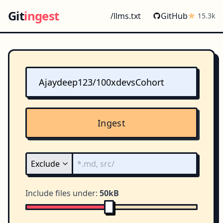
Git
ingest
/llms.txt
GitHub
15.3k
Ingest
Include files under:
50kB