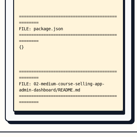
    │       └── utils/
    │           └── constants.js
    ├── CourseAppBackend/
    │   ├── README.md
    │   ├── index.js
    │   ├── package.json
    │   ├── db/
    │   │   └── index.js
    │   ├── middleware/
    │   │   └── auth.js
    │   └── routes/
    │       ├── admin.js
    │       └── user.js
    ├── JS_dataStructure/
    │   ├── stack.js
    │   └── toggleFunctionArguments.js
    ├── JsRefresher/
    │   ├── asyncCounters.js
    │   ├── callback.js
    │   ├── expenditure-analysis.js
    │   ├── pattern.js
    │   ├── promises.js