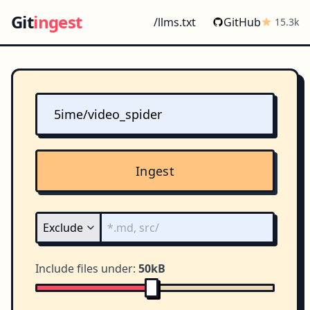
Git
ingest
/llms.txt
GitHub
15.3k
Ingest
Include files under:
50kB