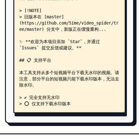
    │   └── cookies.php
    └── public/
        └── index.php