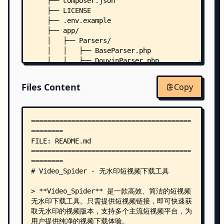
    ├── composer.json
    ├── LICENSE
    ├── .env.example
    ├── app/
    │   ├── Parsers/
    │   │   ├── BaseParser.php
    │   │   ├── DouyinParser.php
    │   │   ├── IzuiyouParser.php
    │   │   ├── PipigxParser.php
Files Content
Copy
    │   │   ├── WeiboParser.php
    │   │   └── WeishiParser.php
    │   ├── Services/
    │   │   ├── RateLimiter.php
    │   │   └── VideoParser.php
    │   └── Utils/
    │       ├── Config.php
    │       ├── CookieManager.php
    │       ├── HttpClient.php
    │       ├── Logger.php
    │       ├── Response.php
    │       └── UserAgent.php
    ├── config/
    │   ├── app.php