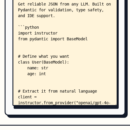
    │   ├── api-docstring-assessment.md
    │   ├── api.md
    │   ├── architecture.md
    │   ├── contributing.md
    │   ├── debugging.md
    │   ├── faq.md
    │   ├── getting-started.md
    │   ├── help.md
    │   ├── index.md
    │   ├── installation.md
    │   ├── jobs.md
    │   ├── llms.txt
    │   ├── modes-comparison.md
    │   ├── newsletter.md
    │   ├── repository-overview.md
    │   ├── start-here.md
    │   ├── why.md
    │   ├── blog/
    │   │   ├── index.md
    │   │   ├── .authors.yml
    │   │   └── posts/
    │   │       ├── aisummit-2023.md