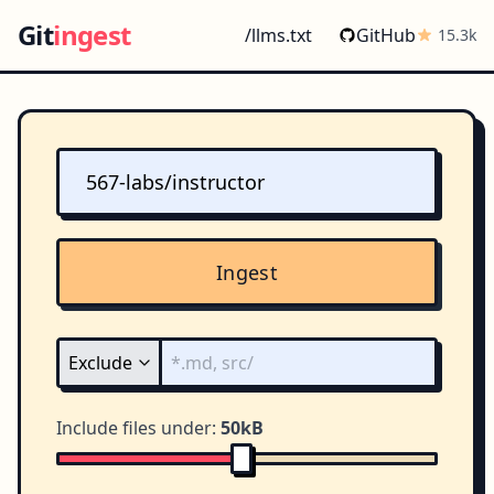
Git
ingest
/llms.txt
GitHub
15.3k
Ingest
Include files under:
50kB