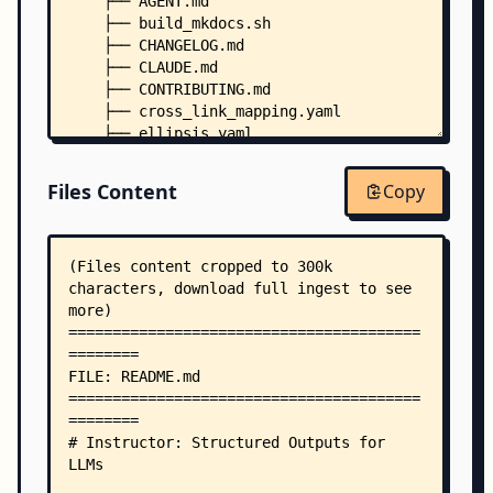
    ├── AGENT.md
    ├── build_mkdocs.sh
    ├── CHANGELOG.md
    ├── CLAUDE.md
    ├── CONTRIBUTING.md
    ├── cross_link_mapping.yaml
    ├── ellipsis.yaml
    ├── github_issue.md
    ├── LICENSE
Files Content
Copy
    ├── mkdocs.yml
    ├── NEW_PROVIDER_AGENT_INSTRUCTIONS.md
    ├── pyproject.toml
    ├── requirements-doc.txt
    ├── requirements-examples.txt
    ├── requirements.txt
    ├── ty-tests.toml
    ├── ty.toml
    ├── .coveragerc
    ├── .cursorignore
    ├── .pre-commit-config.yaml
    ├── .ruff.toml
    ├── docs/
    │   ├── AGENT.md