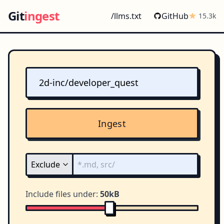
Git
ingest
/llms.txt
GitHub
15.3k
Ingest
Include files under:
50kB