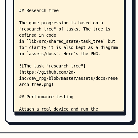
    ├── assets/
    │   ├── docs/
    │   │   ├── code_chomper_alpha.dart
    │   │   └── code_chomper_beta.dart
    │   └── flare/
    │       ├── Chomper FUI Type.flr
    │       ├── Chomper.flr
    │       ├── CodeIcon.flr
    │       ├── Coin.flr
    │       ├── CoordinationIcon.flr
    │       ├── EngineeringIcon.flr
    │       ├── Joy.flr
    │       ├── NotificationIcon.flr
    │       ├── SelectArrow.flr
    │       ├── Stars.flr
    │       ├── TasksIcon.flr
    │       ├── TeamIcon.flr
    │       ├── Users.flr
    │       └── UxIcon.flr
    ├── ios/
    │   ├── Flutter/
    │   │   ├── AppFrameworkInfo.plist