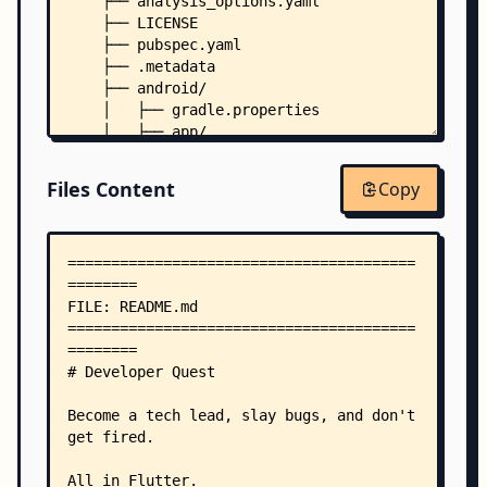
    ├── analysis_options.yaml
    ├── LICENSE
    ├── pubspec.yaml
    ├── .metadata
    ├── android/
    │   ├── gradle.properties
    │   ├── app/
    │   │   └── src/
    │   │       └── main/
Files Content
Copy
    │   │           ├── AndroidManifest.xml
    │   │           ├── kotlin/
    │   │           │   └── dev/
    │   │           │       └── flutter/
    │   │           │           └── devrpg/
    │   │           │               └── MainActi
    │   │           └── res/
    │   │               ├── drawable/
    │   │               │   └── launch_backgroun
    │   │               └── values/
    │   │                   └── styles.xml
    │   └── gradle/
    │       └── wrapper/
    │           └── gradle-wrapper.properties