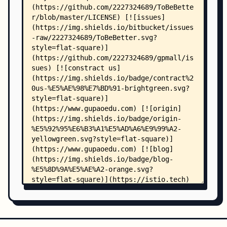
    │   │                               ├── Comm
    │   │                               ├── Comm
    │   │                               ├── Comm
    │   │                               ├── Comm
    │   │                               ├── Comm
    │   │                               ├── Comm
    │   │                               ├── Comm
    │   │                               ├── Comm
    │   │                               ├── Dele
    │   │                               ├── Dele
    │   │                               ├── Dele
    │   │                               ├── Dele
    │   │                               ├── Item
    │   │                               ├── Item
    │   │                               ├── TopC
    │   │                               ├── TopC
    │   │                               ├── Tota
    │   │                               └── Tota
    │   └── comment-provider/
    │       ├── pom.xml
    │       └── src/
    │           └── main/