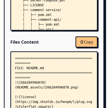
    ├── docker-compose.yml
    ├── LICENSE
    ├── comment-service/
    │   ├── pom.xml
    │   ├── comment-api/
    │   │   ├── pom.xml
    │   │   └── src/
    │   │       └── main/
    │   │           └── java/
Files Content
Copy
    │   │               └── com/
    │   │                   └── gpmall/
    │   │                       └── comment/
    │   │                           ├── IComment
    │   │                           ├── IComment
    │   │                           ├── constant
    │   │                           │   └── Comm
    │   │                           └── dto/
    │   │                               ├── AddC
    │   │                               ├── AddC
    │   │                               ├── AddC
    │   │                               ├── AddC
    │   │                               ├── Audi
    │   │                               ├── Audi