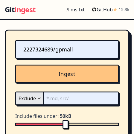
Git
ingest
/llms.txt
GitHub
15.3k
Ingest
Include files under:
50kB