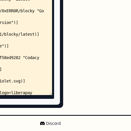
_suite_test.go
e.go
e_test.go
cache.go
cache_test.go
terface.go
okup_bench_test.go
d_cache.go
d_cache_concurrency_test.go
d_cache_test.go
te_test.go
Discord
nchmark_test.go