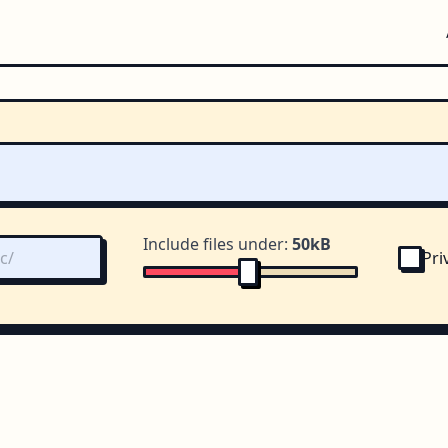
Include files under:
50kB
Pri