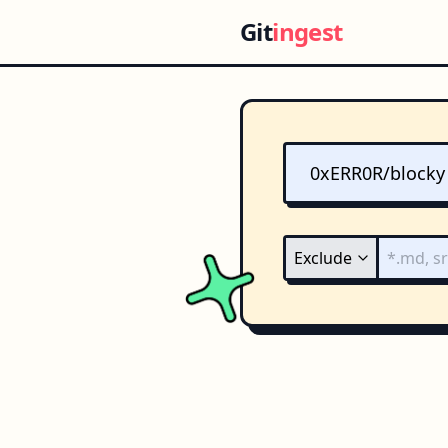
Git
ingest