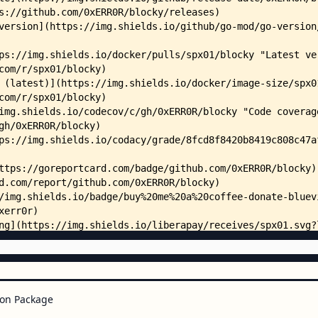
    │   ├── cache_interface.go
    │   ├── mocks.go
    │   ├── redis.go
    │   ├── redis_suite_test.go
    │   ├── redis_test.go
    │   ├── shards.go
    │   ├── shards_test.go
    │   ├── prefetching/
    │   │   ├── expiration_cache
    │   │   ├── prefetching_cach
    │   │   └── prefetching_cach
    │   └── stringcache/
    │       ├── chained_grouped_
    │       ├── chained_grouped_
    │       ├── golden_test.go
    │       ├── grouped_cache_in
    │       ├── grouped_cache_lo
    │       ├── in_memory_groupe
    │       ├── in_memory_groupe
    │       ├── in_memory_groupe
    │       ├── string_cache_sui
on Package
    │       ├── string_caches.go
    │       ├── string_caches_be