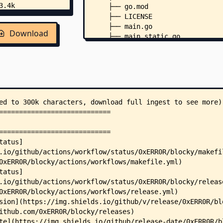
    ├── go.mod
    ├── LICENSE
    ├── main.go
Download
    ├── main_static.go
    ├── Makefile
    ├── mkdocs.yml
    ├── .dockerignore
    ├── .golangci.yml
    ├── .goreleaser.yml
    ├── .mockery.yaml
    ├── api/
    │   ├── api_client.gen.go
    │   ├── api_interface_impl.g
    │   ├── api_interface_impl_t
    │   ├── api_server.gen.go
    │   ├── api_suite_test.go
    │   ├── api_types.gen.go
    │   ├── client.cfg.yaml
    │   ├── mocks_test.go
    │   ├── server.cfg.yaml
    │   └── types.cfg.yaml
    ├── cache/