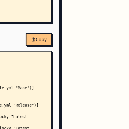
Copy
o
est.go